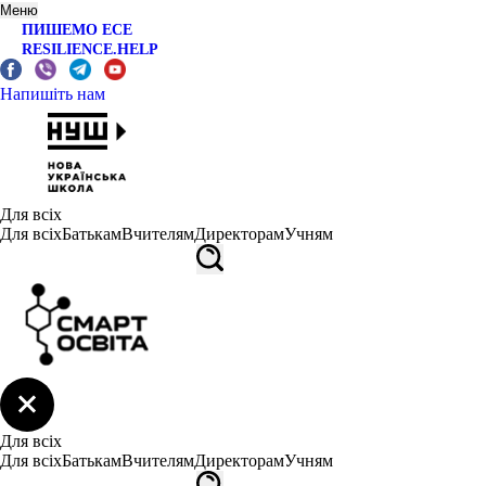
Меню
ПИШЕМО ЕСЕ
RESILIENCE.HELP
Напишіть нам
Для всіх
Для всіх
Батькам
Вчителям
Директорам
Учням
Для всіх
Для всіх
Батькам
Вчителям
Директорам
Учням