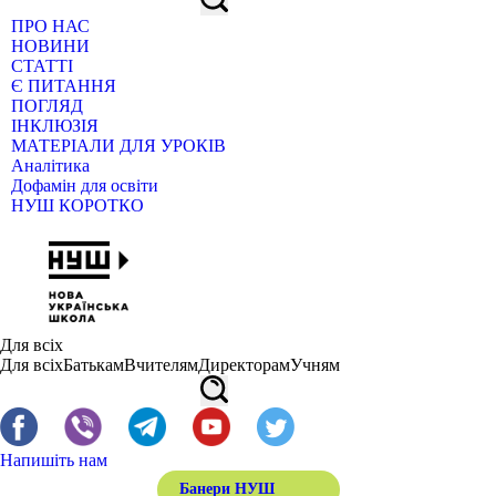
ПРО НАС
НОВИНИ
СТАТТІ
Є ПИТАННЯ
ПОГЛЯД
ІНКЛЮЗІЯ
МАТЕРІАЛИ ДЛЯ УРОКІВ
Аналітика
Дофамін для освіти
НУШ КОРОТКО
Для всіх
Для всіх
Батькам
Вчителям
Директорам
Учням
Напишіть нам
Банери НУШ