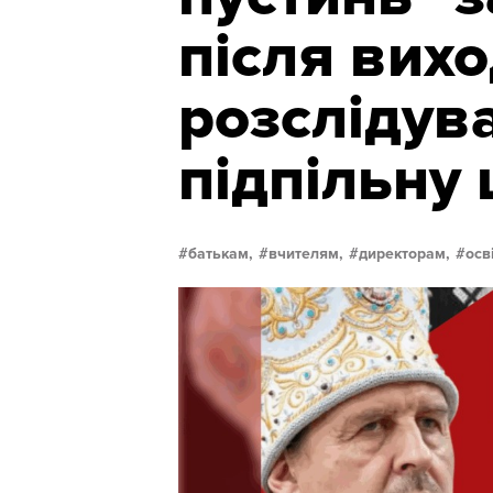
після вих
розслідув
підпільну
батькам,
вчителям,
директорам,
осв