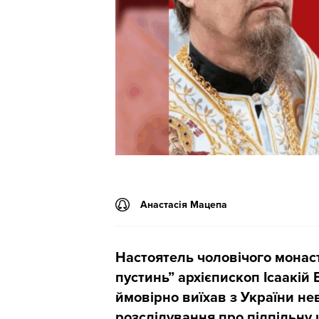
Анастасія Мацепа
Настоятель чоловічого монас
пустинь” архієпископ Ісаакій
ймовірно виїхав з України нев
розслідування про підпільну 