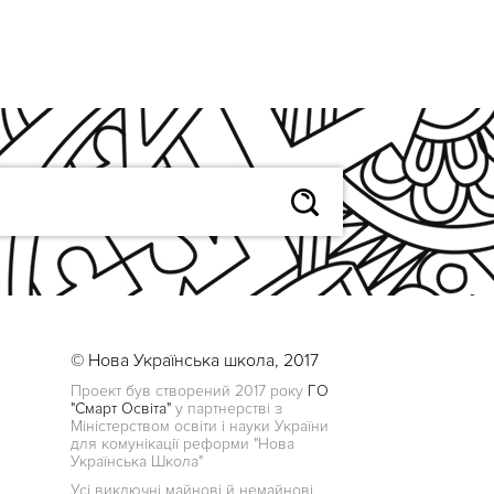
© Нова Українська школа, 2017
Проект був створений 2017 року
ГО
"Смарт Освіта"
у партнерстві з
Міністерством освіти і науки України
для комунікації реформи "Нова
Українська Школа"
Усі виключні майнові й немайнові