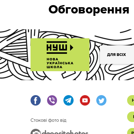
Обговорення
ДЛЯ ВСІХ
Стокові фото від
Р