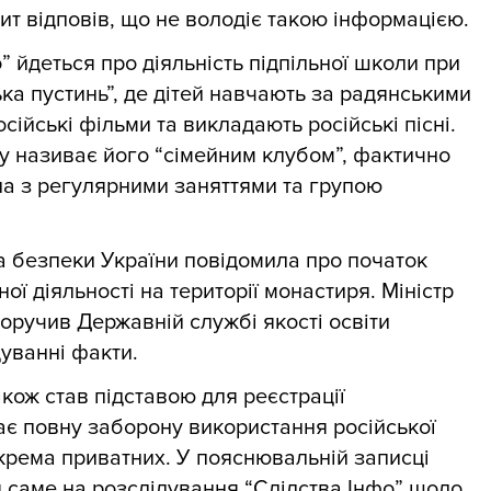
ит відповів, що не володіє такою інформацією.
” йдеться про діяльність підпільної школи при
ька пустинь”, де дітей навчають за радянськими
ійські фільми та викладають російські пісні.
у називає його “сімейним клубом”, фактично
ла з регулярними заняттями та групою
а безпеки України повідомила про початок
ї діяльності на території монастиря. Міністр
оручив Державній службі якості освіти
дуванні факти.
також став підставою для реєстрації
ає повну заборону використання російської
крема приватних. У пояснювальній записці
 саме на розслідування “Слідства.Інфо” щодо