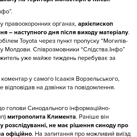
нфо”.
 у правоохоронних органах,
архієпископ
чня – наступного дня після виходу матеріалу
.
обілем Toyota через пункт пропуску “Могилів-
ку Молдови. Співрозмовники “Слідства.Інфо”
житель уже майже тиждень перебуває за
коментар у самого Ісаакія Ворзельського,
не відповідав на дзвінки та повідомлення.
до голови Синодального інформаційно-
мп)
митрополита
Климента
. Раніше він
у розслідуванні, не має рішення синоду про
на офіційно
. На запитання про можливий виїзд