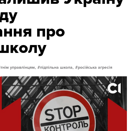
оду
ання про
 школу
ітнім управлінцям,
підпільна школа,
російська агресія