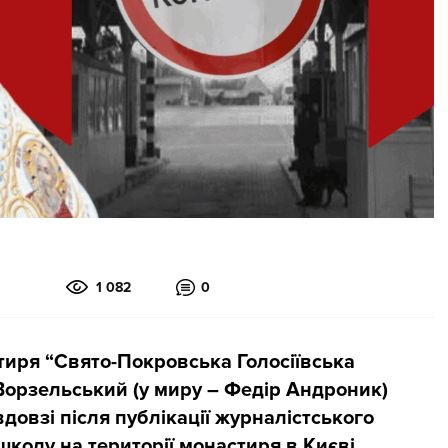
1 082
0
тиря “Свято-Покровська Голосіївська
 Ворзельський (у миру – Федір Андроник)
довзі після публікації журналістського
школу на території монастиря в Києві.