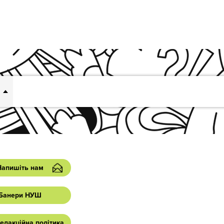
Напишіть нам
Банери НУШ
едакційна політика