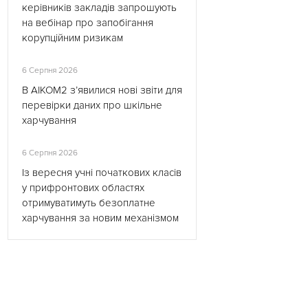
керівників закладів запрошують
на вебінар про запобігання
корупційним ризикам
6 Серпня 2026
В АІКОМ2 з’явилися нові звіти для
перевірки даних про шкільне
харчування
6 Серпня 2026
Із вересня учні початкових класів
у прифронтових областях
отримуватимуть безоплатне
харчування за новим механізмом