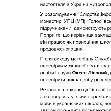
настоятеля з України митропол
У розслідуванні “Слідства.Інфо
монастирі УПЦ (МП) “Голосіївс
підручниками, демонструють рос
Попри те, що керівниця заклад
він працює як повноцінна шко
продовженого дня.
Після виходу матеріалу Служб
перевірки можливої протиправно
освіти і науки
Оксен Лісовий
д
перевірити викладені у розслі
Резонанс навколо цієї історії 
законопроєкту, який передбач
мови в українських школах, зо
автори документа посилаються