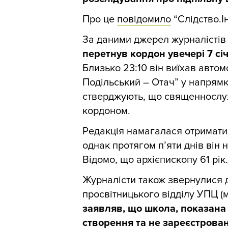
Про це
повідомило
“Слідство.І
За даними джерел журналістів
перетнув кордон увечері 7 сі
Близько 23:10 він виїхав автом
Подільський – Отач” у напрям
стверджують, що священнослу
кордоном.
Редакція намагалася отримати 
однак протягом п’яти днів він 
Відомо, що архієпископу 61 рік.
Журналісти також звернулися 
просвітницького відділу УПЦ (
заявляв, що школа, показана 
створення та не зареєстрова