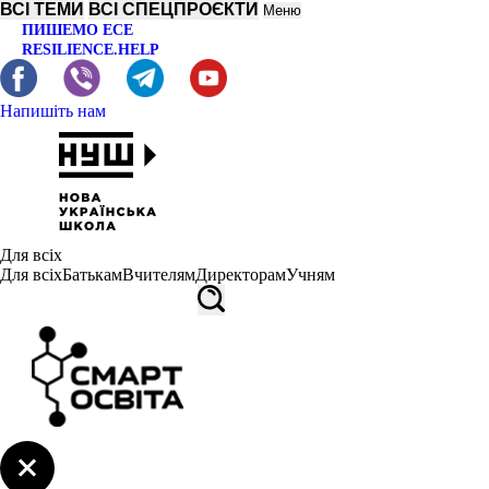
ВСІ ТЕМИ
ВСІ СПЕЦПРОЄКТИ
Меню
ПИШЕМО ЕСЕ
RESILIENCE.HELP
Напишіть нам
Для всіх
Для всіх
Батькам
Вчителям
Директорам
Учням