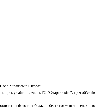
 "Нова Українська Школа"
 на цьому сайті належать ГО “Смарт освіта”, крім об’єктів
користання фото та зображень без погодження з редакцією