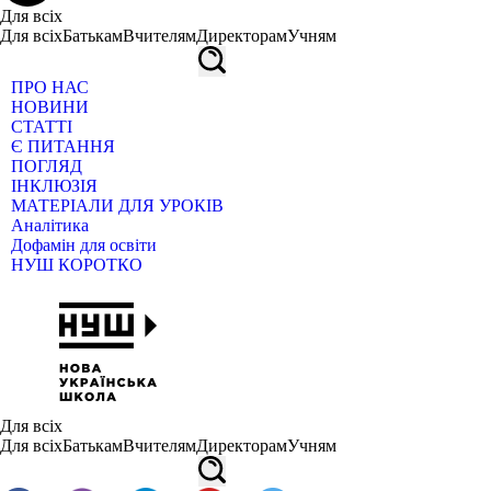
Для всіх
Для всіх
Батькам
Вчителям
Директорам
Учням
ПРО НАС
НОВИНИ
СТАТТІ
Є ПИТАННЯ
ПОГЛЯД
ІНКЛЮЗІЯ
МАТЕРІАЛИ ДЛЯ УРОКІВ
Аналітика
Дофамін для освіти
НУШ КОРОТКО
Для всіх
Для всіх
Батькам
Вчителям
Директорам
Учням