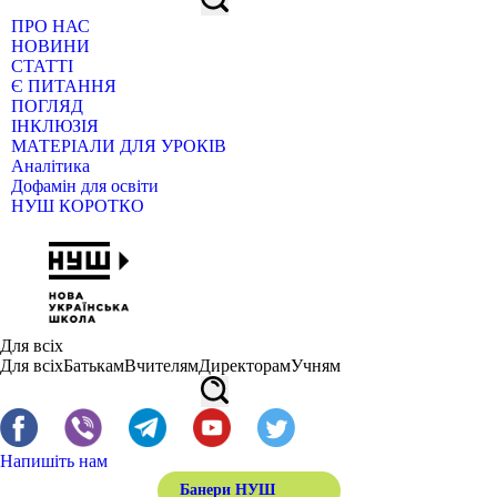
ПРО НАС
НОВИНИ
СТАТТІ
Є ПИТАННЯ
ПОГЛЯД
ІНКЛЮЗІЯ
МАТЕРІАЛИ ДЛЯ УРОКІВ
Аналітика
Дофамін для освіти
НУШ КОРОТКО
Для всіх
Для всіх
Батькам
Вчителям
Директорам
Учням
Напишіть нам
Банери НУШ