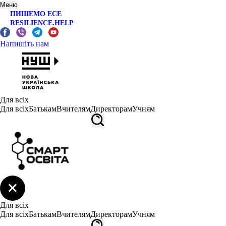
Меню
ПИШЕМО ЕСЕ
RESILIENCE.HELP
Напишіть нам
Для всіх
Для всіх
Батькам
Вчителям
Директорам
Учням
Для всіх
Для всіх
Батькам
Вчителям
Директорам
Учням