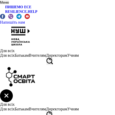
Меню
ПИШЕМО ЕСЕ
RESILIENCE.HELP
Напишіть нам
Для всіх
Для всіх
Батькам
Вчителям
Директорам
Учням
Для всіх
Для всіх
Батькам
Вчителям
Директорам
Учням