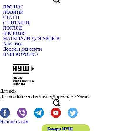
ПРО НАС
НОВИНИ
СТАТТІ
Є ПИТАННЯ
ПОГЛЯД
ІНКЛЮЗІЯ
МАТЕРІАЛИ ДЛЯ УРОКІВ
Аналітика
Дофамін для освіти
НУШ КОРОТКО
Для всіх
Для всіх
Батькам
Вчителям
Директорам
Учням
Напишіть нам
Банери НУШ