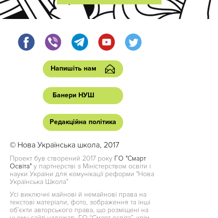
Напишіть нам
Банери НУШ
Редакційна політика
© Нова Українська школа, 2017
Проект був створений 2017 року
ГО "Смарт
Освіта"
у партнерстві з Міністерством освіти і
науки України для комунікації реформи "Нова
Українська Школа"
Усі виключні майнові й немайнові права на
текстові матеріали, фото, зображення та інші
об’єкти авторського права, що розміщені на
цьому сайті належать ГО “Смарт освіта”, крім