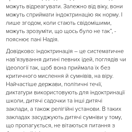
можуть відреагувати. Залежно від віку, вони
можуть сприймати індоктринацію як норму. І
лише згодом, коли стають свідомішими,
можуть зрозуміти, що щось було не так”, -
пояснює пані Надія.
Довідково: індоктринація – це систематичне
нав’язування дитині певних ідей, поглядів чи
ідеології так, щоб вона приймала їх без
критичного мислення й сумнівів, на віру.
Найчастіше держави, політичні течії,
диктатури використовують для індоктринації
школи, дитячі садочки та інші дитячі
заклади, а також релігійні установи. В таких
закладах засуджують дитячі сумніви у тому,
що пропагується, не вітаються питання з