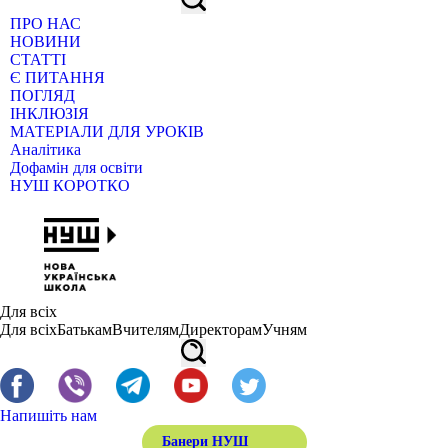
ПРО НАС
НОВИНИ
СТАТТІ
Є ПИТАННЯ
ПОГЛЯД
ІНКЛЮЗІЯ
МАТЕРІАЛИ ДЛЯ УРОКІВ
Аналітика
Дофамін для освіти
НУШ КОРОТКО
Для всіх
Для всіх
Батькам
Вчителям
Директорам
Учням
Напишіть нам
Банери НУШ