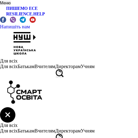
Меню
ПИШЕМО ЕСЕ
RESILIENCE.HELP
Напишіть нам
Для всіх
Для всіх
Батькам
Вчителям
Директорам
Учням
Для всіх
Для всіх
Батькам
Вчителям
Директорам
Учням