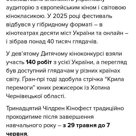
аудиторію з європейським кіном і світовою
кінокласикою. У 2025 році фестиваль
відбувся у гібридному форматі – в
кінотеатрах десяти міст України та онлайн –
і зібрав понад 40 тисяч глядачів.
У дев’ятому Дитячому кіноконкурсі взяли
участь
140 робіт
з усієї України, а перегляд
був доступний глядачам у різних країнах
світу. Ґран-прі тоді здобула стрічка “Крила
перемоги” юних режисерок із Хотина
Чернівецької області.
Тринадцятий Чілдрен Кінофест традиційно
проходитиме після завершення
навчального року –
з 29 травня до 7
червня
.