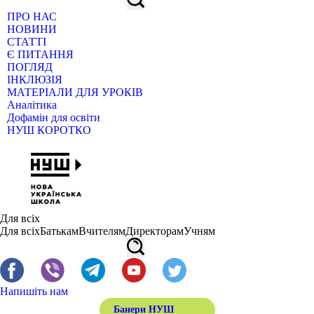
ПРО НАС
НОВИНИ
СТАТТІ
Є ПИТАННЯ
ПОГЛЯД
ІНКЛЮЗІЯ
МАТЕРІАЛИ ДЛЯ УРОКІВ
Аналітика
Дофамін для освіти
НУШ КОРОТКО
Для всіх
Для всіх
Батькам
Вчителям
Директорам
Учням
Напишіть нам
Банери НУШ