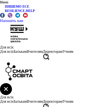
Меню
ПИШЕМО ЕСЕ
RESILIENCE.HELP
Напишіть нам
Для всіх
Для всіх
Батькам
Вчителям
Директорам
Учням
Для всіх
Для всіх
Батькам
Вчителям
Директорам
Учням