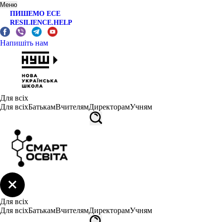
Меню
ПИШЕМО ЕСЕ
RESILIENCE.HELP
Напишіть нам
Для всіх
Для всіх
Батькам
Вчителям
Директорам
Учням
Для всіх
Для всіх
Батькам
Вчителям
Директорам
Учням