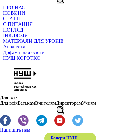
ПРО НАС
НОВИНИ
СТАТТІ
Є ПИТАННЯ
ПОГЛЯД
ІНКЛЮЗІЯ
МАТЕРІАЛИ ДЛЯ УРОКІВ
Аналітика
Дофамін для освіти
НУШ КОРОТКО
Для всіх
Для всіх
Батькам
Вчителям
Директорам
Учням
Напишіть нам
Банери НУШ