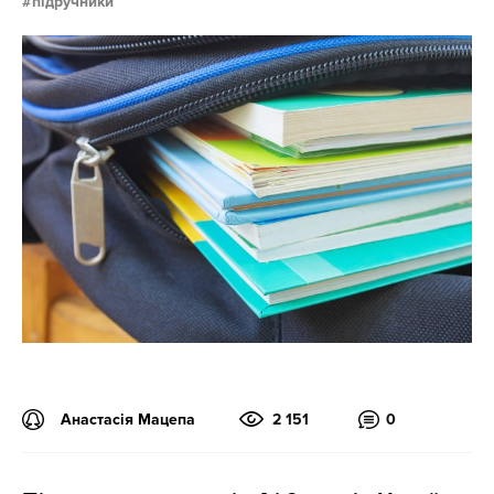
підручники
Анастасія Мацепа
2 151
0