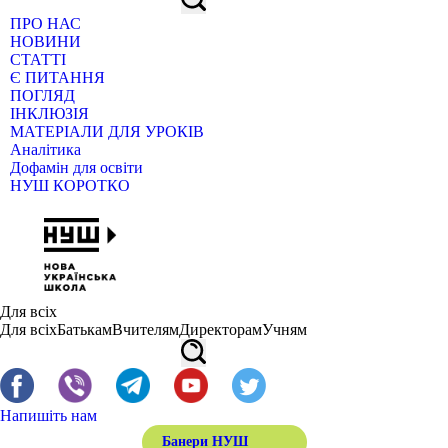
ПРО НАС
НОВИНИ
СТАТТІ
Є ПИТАННЯ
ПОГЛЯД
ІНКЛЮЗІЯ
МАТЕРІАЛИ ДЛЯ УРОКІВ
Аналітика
Дофамін для освіти
НУШ КОРОТКО
Для всіх
Для всіх
Батькам
Вчителям
Директорам
Учням
Напишіть нам
Банери НУШ