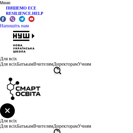
Меню
ПИШЕМО ЕСЕ
RESILIENCE.HELP
Напишіть нам
Для всіх
Для всіх
Батькам
Вчителям
Директорам
Учням
Для всіх
Для всіх
Батькам
Вчителям
Директорам
Учням