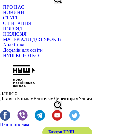
ПРО НАС
НОВИНИ
СТАТТІ
Є ПИТАННЯ
ПОГЛЯД
ІНКЛЮЗІЯ
МАТЕРІАЛИ ДЛЯ УРОКІВ
Аналітика
Дофамін для освіти
НУШ КОРОТКО
Для всіх
Для всіх
Батькам
Вчителям
Директорам
Учням
Напишіть нам
Банери НУШ