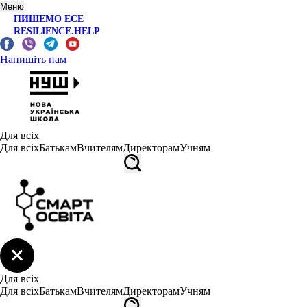
Меню
ПИШЕМО ЕСЕ
RESILIENCE.HELP
Напишіть нам
Для всіх
Для всіх
Батькам
Вчителям
Директорам
Учням
Для всіх
Для всіх
Батькам
Вчителям
Директорам
Учням