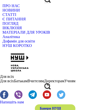
ПРО НАС
НОВИНИ
СТАТТІ
Є ПИТАННЯ
ПОГЛЯД
ІНКЛЮЗІЯ
МАТЕРІАЛИ ДЛЯ УРОКІВ
Аналітика
Дофамін для освіти
НУШ КОРОТКО
Для всіх
Для всіх
Батькам
Вчителям
Директорам
Учням
Напишіть нам
Банери НУШ