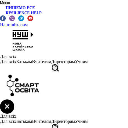
Меню
ПИШЕМО ЕСЕ
RESILIENCE.HELP
Напишіть нам
Для всіх
Для всіх
Батькам
Вчителям
Директорам
Учням
Для всіх
Для всіх
Батькам
Вчителям
Директорам
Учням