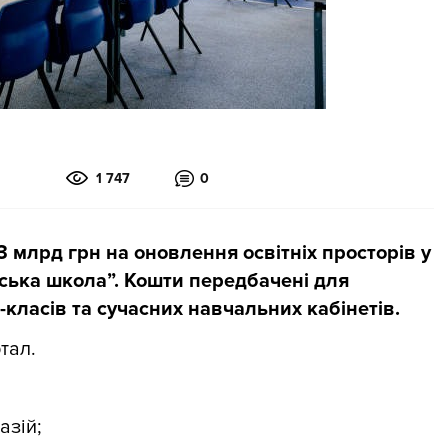
1 747
0
 млрд грн на оновлення освітніх просторів у
ька школа”. Кошти передбачені для
класів та сучасних навчальних кабінетів.
тал.
азій;