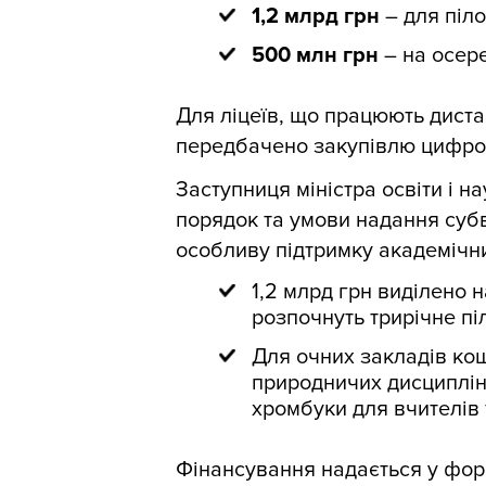
1,2 млрд грн
– для піло
500 млн грн
– на осере
Для ліцеїв, що працюють диста
передбачено закупівлю цифрово
Заступниця міністра освіти і н
порядок та умови надання суб
особливу підтримку академічни
1,2 млрд грн виділено н
розпочнуть трирічне пі
Для очних закладів ко
природничих дисциплін,
хромбуки для вчителів
Фінансування надається у форм