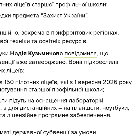
тних ліцеїв старшої профільної школи;
дки предмета “Захист України”.
нційно, зокрема в прифронтових регіонах,
ї техніки та освітніх ресурсів.
ауки
Надія Кузьмичова
повідомила
, що
венції вже затверджено. Вона підкреслила
х ліцеїв:
а 150 пілотних ліцеїв, які з 1 вересня 2026 року
лотування старшої профільної школи;
шти підуть на оснащення лабораторій
 а для дистанційних – на планшети, ноутбуки,
 та ліцензійне програмне забезпечення.
аті державної субвенції за умови