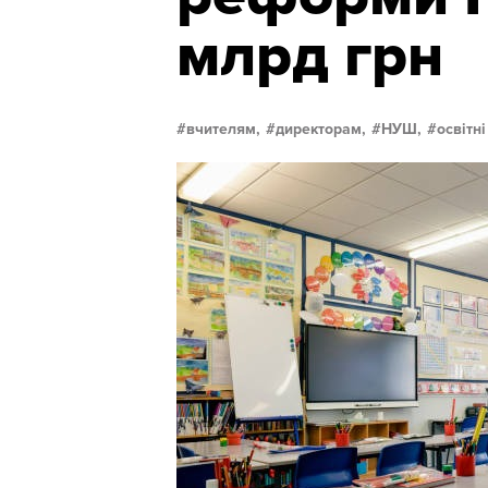
млрд грн
вчителям,
директорам,
НУШ,
освітн