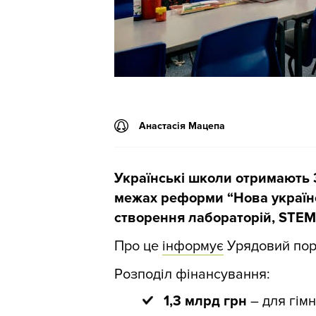
Анастасія Мацепа
Українські школи отримають 3
межах реформи “Нова українс
створення лабораторій, STEM-
Про це
інформує
Урядовий пор
Розподіл фінансування:
1,3 млрд грн
– для гімн