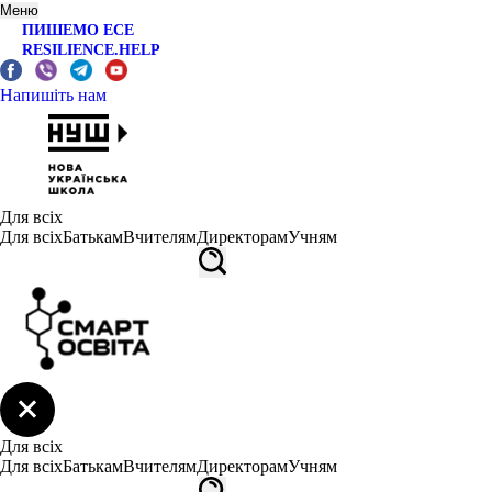
Меню
ПИШЕМО ЕСЕ
RESILIENCE.HELP
Напишіть нам
Для всіх
Для всіх
Батькам
Вчителям
Директорам
Учням
Для всіх
Для всіх
Батькам
Вчителям
Директорам
Учням