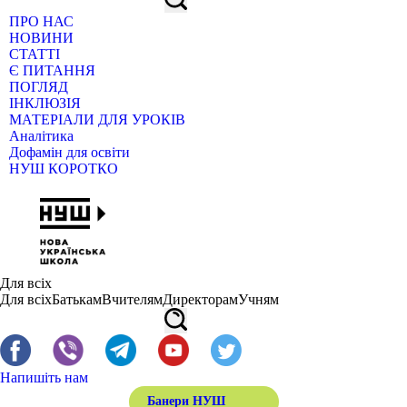
ПРО НАС
НОВИНИ
СТАТТІ
Є ПИТАННЯ
ПОГЛЯД
ІНКЛЮЗІЯ
МАТЕРІАЛИ ДЛЯ УРОКІВ
Аналітика
Дофамін для освіти
НУШ КОРОТКО
Для всіх
Для всіх
Батькам
Вчителям
Директорам
Учням
Напишіть нам
Банери НУШ