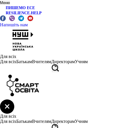
Меню
ПИШЕМО ЕСЕ
RESILIENCE.HELP
Напишіть нам
Для всіх
Для всіх
Батькам
Вчителям
Директорам
Учням
Для всіх
Для всіх
Батькам
Вчителям
Директорам
Учням