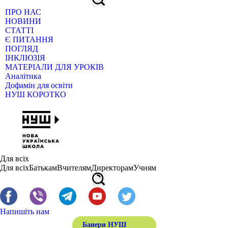
ПРО НАС
НОВИНИ
СТАТТІ
Є ПИТАННЯ
ПОГЛЯД
ІНКЛЮЗІЯ
МАТЕРІАЛИ ДЛЯ УРОКІВ
Аналітика
Дофамін для освіти
НУШ КОРОТКО
Для всіх
Для всіх
Батькам
Вчителям
Директорам
Учням
Напишіть нам
Банери НУШ