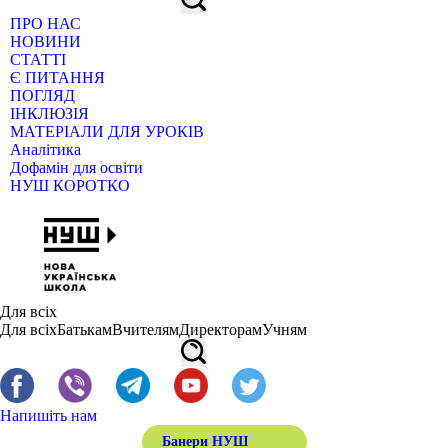
ПРО НАС
НОВИНИ
СТАТТІ
Є ПИТАННЯ
ПОГЛЯД
ІНКЛЮЗІЯ
МАТЕРІАЛИ ДЛЯ УРОКІВ
Аналітика
Дофамін для освіти
НУШ КОРОТКО
Для всіх
Для всіх
Батькам
Вчителям
Директорам
Учням
Напишіть нам
Банери НУШ