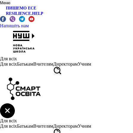
Меню
ПИШЕМО ЕСЕ
RESILIENCE.HELP
Напишіть нам
Для всіх
Для всіх
Батькам
Вчителям
Директорам
Учням
Для всіх
Для всіх
Батькам
Вчителям
Директорам
Учням