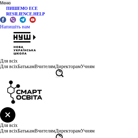
Меню
ПИШЕМО ЕСЕ
RESILIENCE.HELP
Напишіть нам
Для всіх
Для всіх
Батькам
Вчителям
Директорам
Учням
Для всіх
Для всіх
Батькам
Вчителям
Директорам
Учням