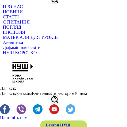
ПРО НАС
НОВИНИ
СТАТТІ
Є ПИТАННЯ
ПОГЛЯД
ІНКЛЮЗІЯ
МАТЕРІАЛИ ДЛЯ УРОКІВ
Аналітика
Дофамін для освіти
НУШ КОРОТКО
Для всіх
Для всіх
Батькам
Вчителям
Директорам
Учням
Напишіть нам
Банери НУШ