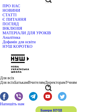
ПРО НАС
НОВИНИ
СТАТТІ
Є ПИТАННЯ
ПОГЛЯД
ІНКЛЮЗІЯ
МАТЕРІАЛИ ДЛЯ УРОКІВ
Аналітика
Дофамін для освіти
НУШ КОРОТКО
Для всіх
Для всіх
Батькам
Вчителям
Директорам
Учням
Напишіть нам
Банери НУШ