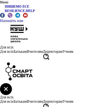
Меню
ПИШЕМО ЕСЕ
RESILIENCE.HELP
Напишіть нам
Для всіх
Для всіх
Батькам
Вчителям
Директорам
Учням
Для всіх
Для всіх
Батькам
Вчителям
Директорам
Учням