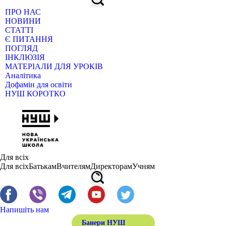
ПРО НАС
НОВИНИ
СТАТТІ
Є ПИТАННЯ
ПОГЛЯД
ІНКЛЮЗІЯ
МАТЕРІАЛИ ДЛЯ УРОКІВ
Аналітика
Дофамін для освіти
НУШ КОРОТКО
Для всіх
Для всіх
Батькам
Вчителям
Директорам
Учням
Напишіть нам
Банери НУШ