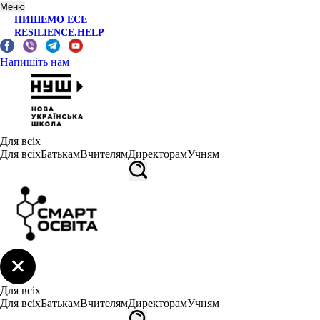
Меню
ПИШЕМО ЕСЕ
RESILIENCE.HELP
Напишіть нам
Для всіх
Для всіх
Батькам
Вчителям
Директорам
Учням
Для всіх
Для всіх
Батькам
Вчителям
Директорам
Учням