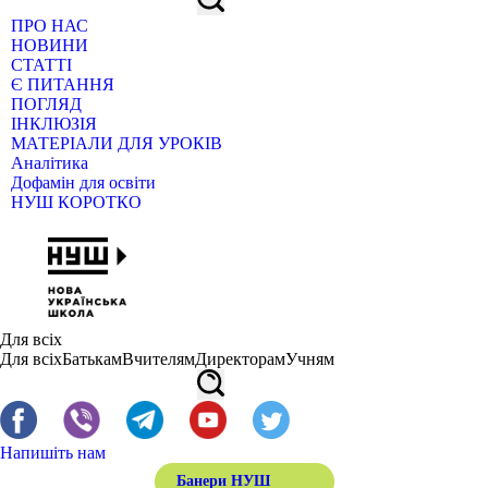
ПРО НАС
НОВИНИ
СТАТТІ
Є ПИТАННЯ
ПОГЛЯД
ІНКЛЮЗІЯ
МАТЕРІАЛИ ДЛЯ УРОКІВ
Аналітика
Дофамін для освіти
НУШ КОРОТКО
Для всіх
Для всіх
Батькам
Вчителям
Директорам
Учням
Напишіть нам
Банери НУШ