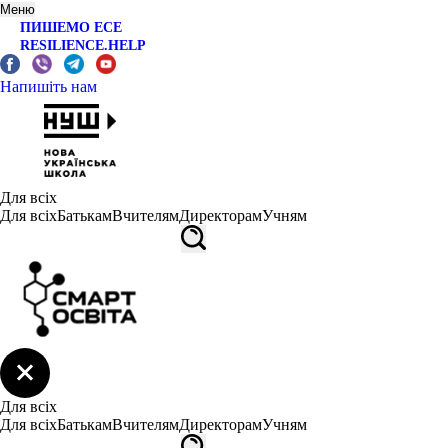
Меню
ПИШЕМО ЕСЕ
RESILIENCE.HELP
Напишіть нам
Для всіх
Для всіх
Батькам
Вчителям
Директорам
Учням
Для всіх
Для всіх
Батькам
Вчителям
Директорам
Учням