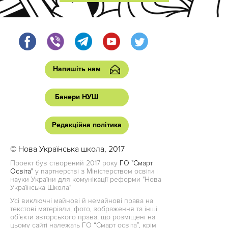
Напишіть нам
Банери НУШ
Редакційна політика
© Нова Українська школа, 2017
Проект був створений 2017 року
ГО "Смарт
Освіта"
у партнерстві з Міністерством освіти і
науки України для комунікації реформи "Нова
Українська Школа"
Усі виключні майнові й немайнові права на
текстові матеріали, фото, зображення та інші
об’єкти авторського права, що розміщені на
цьому сайті належать ГО “Смарт освіта”, крім