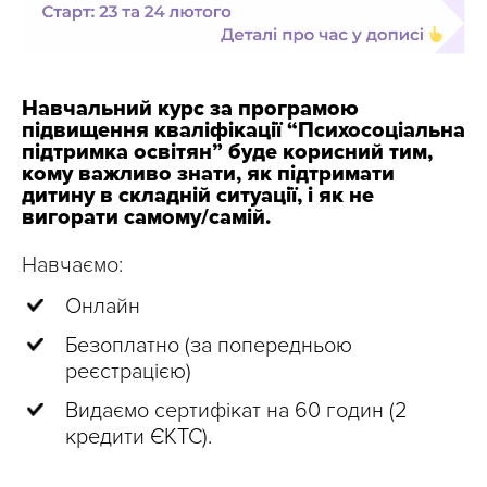
Навчальний курс за програмою
підвищення кваліфікації “Психосоціальна
підтримка освітян” буде корисний тим,
кому важливо знати, як підтримати
дитину в складній ситуації, і як не
вигорати самому/самій.
Навчаємо:
Онлайн
Безоплатно (за попередньою
реєстрацією)
Видаємо сертифікат на 60 годин (2
кредити ЄКТС).