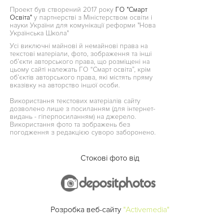
Проект був створений 2017 року
ГО "Смарт
Освіта"
у партнерстві з Міністерством освіти і
науки України для комунікації реформи "Нова
Українська Школа"
Усі виключні майнові й немайнові права на
текстові матеріали, фото, зображення та інші
об’єкти авторського права, що розміщені на
цьому сайті належать ГО “Смарт освіта”, крім
об’єктів авторського права, які містять пряму
вказівку на авторство іншої особи.
Використання текстових матеріалів сайту
дозволено лише з посиланням (для інтернет-
видань - гіперпосиланням) на джерело.
Використання фото та зображень без
погодження з редакцією суворо заборонено.
Стокові фото від
Розробка веб-сайту
"Activemedia"