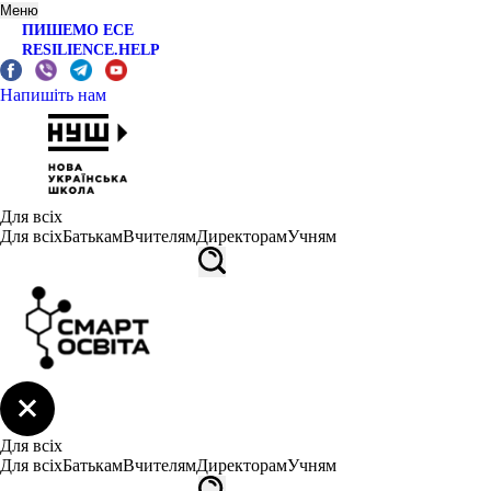
Меню
ПИШЕМО ЕСЕ
RESILIENCE.HELP
Напишіть нам
Для всіх
Для всіх
Батькам
Вчителям
Директорам
Учням
Для всіх
Для всіх
Батькам
Вчителям
Директорам
Учням