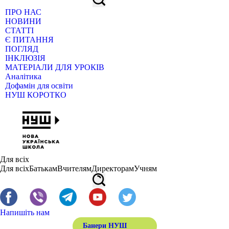
ПРО НАС
НОВИНИ
СТАТТІ
Є ПИТАННЯ
ПОГЛЯД
ІНКЛЮЗІЯ
МАТЕРІАЛИ ДЛЯ УРОКІВ
Аналітика
Дофамін для освіти
НУШ КОРОТКО
Для всіх
Для всіх
Батькам
Вчителям
Директорам
Учням
Напишіть нам
Банери НУШ