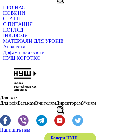
ПРО НАС
НОВИНИ
СТАТТІ
Є ПИТАННЯ
ПОГЛЯД
ІНКЛЮЗІЯ
МАТЕРІАЛИ ДЛЯ УРОКІВ
Аналітика
Дофамін для освіти
НУШ КОРОТКО
Для всіх
Для всіх
Батькам
Вчителям
Директорам
Учням
Напишіть нам
Банери НУШ