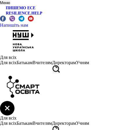
Меню
ПИШЕМО ЕСЕ
RESILIENCE.HELP
Напишіть нам
Для всіх
Для всіх
Батькам
Вчителям
Директорам
Учням
Для всіх
Для всіх
Батькам
Вчителям
Директорам
Учням