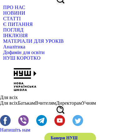
ПРО НАС
НОВИНИ
СТАТТІ
Є ПИТАННЯ
ПОГЛЯД
ІНКЛЮЗІЯ
МАТЕРІАЛИ ДЛЯ УРОКІВ
Аналітика
Дофамін для освіти
НУШ КОРОТКО
Для всіх
Для всіх
Батькам
Вчителям
Директорам
Учням
Напишіть нам
Банери НУШ