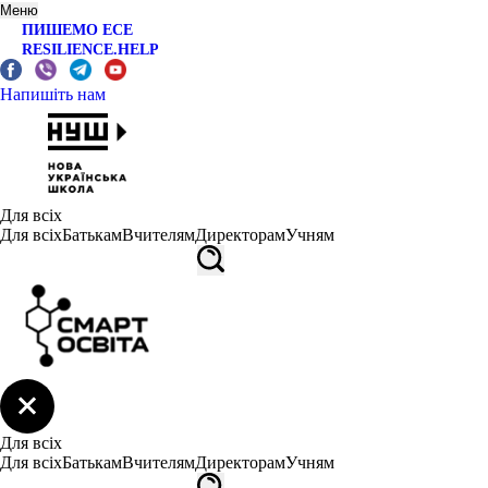
Меню
ПИШЕМО ЕСЕ
RESILIENCE.HELP
Напишіть нам
Для всіх
Для всіх
Батькам
Вчителям
Директорам
Учням
Для всіх
Для всіх
Батькам
Вчителям
Директорам
Учням