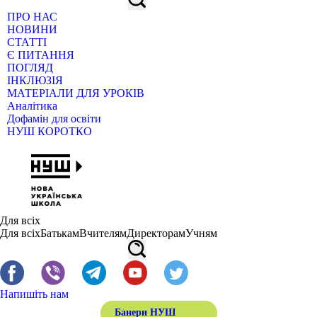
ПРО НАС
НОВИНИ
СТАТТІ
Є ПИТАННЯ
ПОГЛЯД
ІНКЛЮЗІЯ
МАТЕРІАЛИ ДЛЯ УРОКІВ
Аналітика
Дофамін для освіти
НУШ КОРОТКО
Для всіх
Для всіх
Батькам
Вчителям
Директорам
Учням
Напишіть нам
Банери НУШ