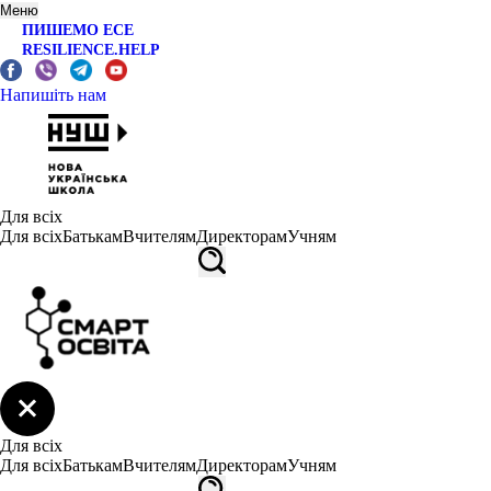
Меню
ПИШЕМО ЕСЕ
RESILIENCE.HELP
Напишіть нам
Для всіх
Для всіх
Батькам
Вчителям
Директорам
Учням
Для всіх
Для всіх
Батькам
Вчителям
Директорам
Учням