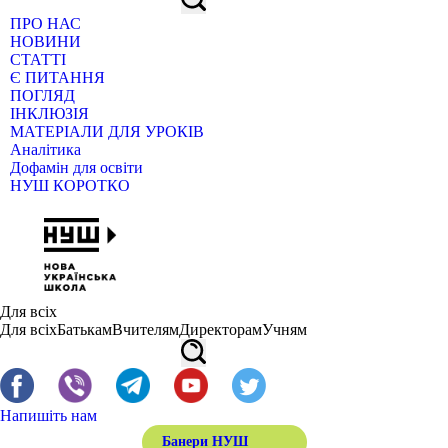
ПРО НАС
НОВИНИ
СТАТТІ
Є ПИТАННЯ
ПОГЛЯД
ІНКЛЮЗІЯ
МАТЕРІАЛИ ДЛЯ УРОКІВ
Аналітика
Дофамін для освіти
НУШ КОРОТКО
Для всіх
Для всіх
Батькам
Вчителям
Директорам
Учням
Напишіть нам
Банери НУШ