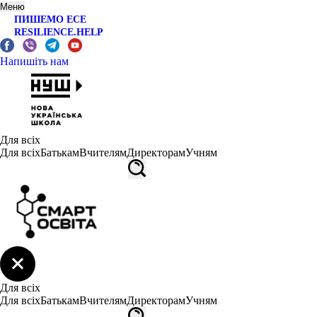
Меню
ПИШЕМО ЕСЕ
RESILIENCE.HELP
Напишіть нам
Для всіх
Для всіх
Батькам
Вчителям
Директорам
Учням
Для всіх
Для всіх
Батькам
Вчителям
Директорам
Учням