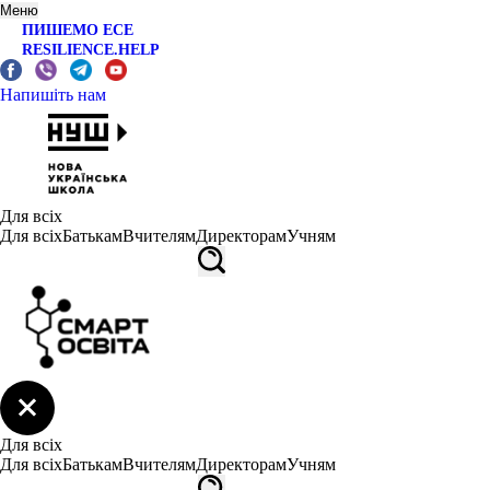
Меню
ПИШЕМО ЕСЕ
RESILIENCE.HELP
Напишіть нам
Для всіх
Для всіх
Батькам
Вчителям
Директорам
Учням
Для всіх
Для всіх
Батькам
Вчителям
Директорам
Учням