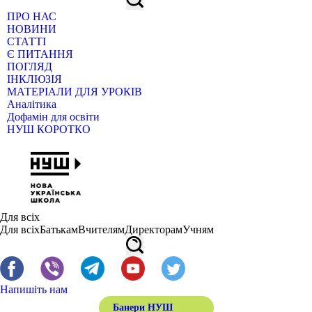
ПРО НАС
НОВИНИ
СТАТТІ
Є ПИТАННЯ
ПОГЛЯД
ІНКЛЮЗІЯ
МАТЕРІАЛИ ДЛЯ УРОКІВ
Аналітика
Дофамін для освіти
НУШ КОРОТКО
Для всіх
Для всіх
Батькам
Вчителям
Директорам
Учням
Напишіть нам
Банери НУШ