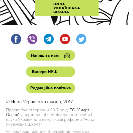
Напишіть нам
Банери НУШ
Редакційна політика
© Нова Українська школа, 2017
Проект був створений 2017 року
ГО "Смарт
Освіта"
у партнерстві з Міністерством освіти і
науки України для комунікації реформи "Нова
Українська Школа"
Усі виключні майнові й немайнові права на