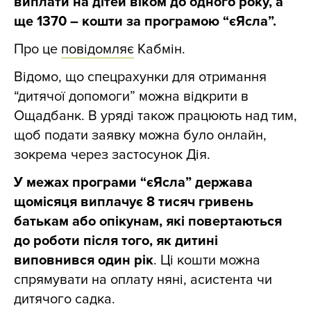
виплати на дітей віком до одного року, а
ще 1370 – кошти за програмою “єЯсла”.
Про це
повідомляє
Кабмін.
Відомо, що спецрахунки для отримання
“дитячої допомоги” можна відкрити в
Ощадбанк. В уряді також працюють над тим,
щоб подати заявку можна було онлайн,
зокрема через застосунок Дія.
У межах програми “єЯсла” держава
щомісяця виплачує 8 тисяч гривень
батькам або опікунам, які повертаються
до роботи після того, як дитині
виповнився один рік
. Ці кошти можна
спрямувати на оплату няні, асистента чи
дитячого садка.