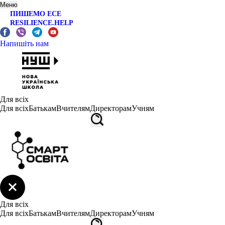
Меню
ПИШЕМО ЕСЕ
RESILIENCE.HELP
Напишіть нам
Для всіх
Для всіх
Батькам
Вчителям
Директорам
Учням
Для всіх
Для всіх
Батькам
Вчителям
Директорам
Учням