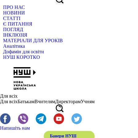
ПРО НАС
НОВИНИ
СТАТТІ
Є ПИТАННЯ
ПОГЛЯД
ІНКЛЮЗІЯ
МАТЕРІАЛИ ДЛЯ УРОКІВ
Аналітика
Дофамін для освіти
НУШ КОРОТКО
Для всіх
Для всіх
Батькам
Вчителям
Директорам
Учням
Напишіть нам
Банери НУШ