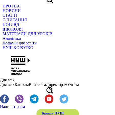
ПРО НАС
НОВИНИ
СТАТТІ
Є ПИТАННЯ
ПОГЛЯД
ІНКЛЮЗІЯ
МАТЕРІАЛИ ДЛЯ УРОКІВ
Аналітика
Дофамін для освіти
НУШ КОРОТКО
Для всіх
Для всіх
Батькам
Вчителям
Директорам
Учням
Напишіть нам
Банери НУШ