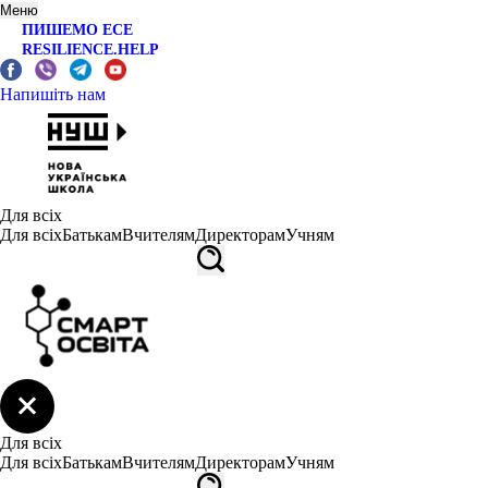
Меню
ПИШЕМО ЕСЕ
RESILIENCE.HELP
Напишіть нам
Для всіх
Для всіх
Батькам
Вчителям
Директорам
Учням
Для всіх
Для всіх
Батькам
Вчителям
Директорам
Учням