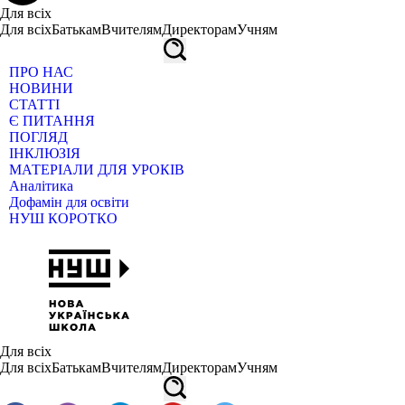
Для всіх
Для всіх
Батькам
Вчителям
Директорам
Учням
ПРО НАС
НОВИНИ
СТАТТІ
Є ПИТАННЯ
ПОГЛЯД
ІНКЛЮЗІЯ
МАТЕРІАЛИ ДЛЯ УРОКІВ
Аналітика
Дофамін для освіти
НУШ КОРОТКО
Для всіх
Для всіх
Батькам
Вчителям
Директорам
Учням