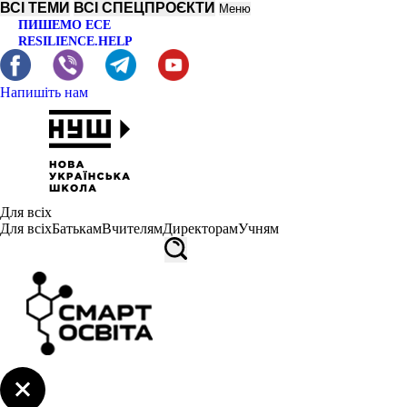
ВСІ ТЕМИ
ВСІ СПЕЦПРОЄКТИ
Меню
ПИШЕМО ЕСЕ
RESILIENCE.HELP
Напишіть нам
Для всіх
Для всіх
Батькам
Вчителям
Директорам
Учням