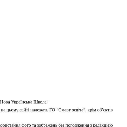
 "Нова Українська Школа"
 на цьому сайті належать ГО “Смарт освіта”, крім об’єктів
користання фото та зображень без погодження з редакцією