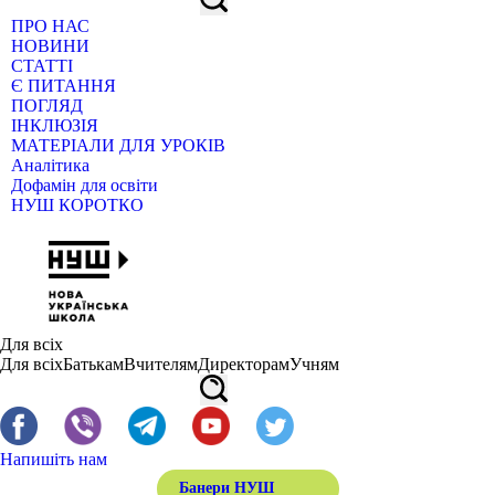
ПРО НАС
НОВИНИ
СТАТТІ
Є ПИТАННЯ
ПОГЛЯД
ІНКЛЮЗІЯ
МАТЕРІАЛИ ДЛЯ УРОКІВ
Аналітика
Дофамін для освіти
НУШ КОРОТКО
Для всіх
Для всіх
Батькам
Вчителям
Директорам
Учням
Напишіть нам
Банери НУШ