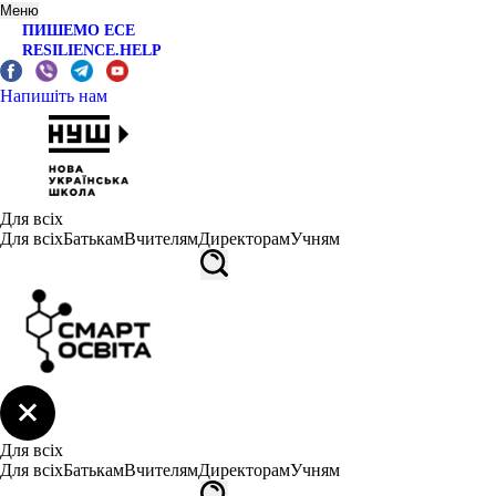
Меню
ПИШЕМО ЕСЕ
RESILIENCE.HELP
Напишіть нам
Для всіх
Для всіх
Батькам
Вчителям
Директорам
Учням
Для всіх
Для всіх
Батькам
Вчителям
Директорам
Учням