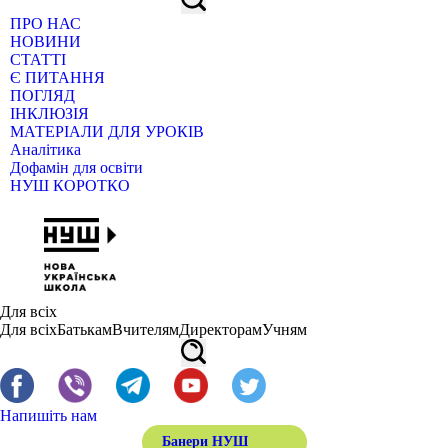
ПРО НАС
НОВИНИ
СТАТТІ
Є ПИТАННЯ
ПОГЛЯД
ІНКЛЮЗІЯ
МАТЕРІАЛИ ДЛЯ УРОКІВ
Аналітика
Дофамін для освіти
НУШ КОРОТКО
Для всіх
Для всіх
Батькам
Вчителям
Директорам
Учням
Напишіть нам
Банери НУШ