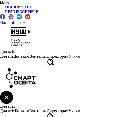
Меню
ПИШЕМО ЕСЕ
RESILIENCE.HELP
Напишіть нам
Для всіх
Для всіх
Батькам
Вчителям
Директорам
Учням
Для всіх
Для всіх
Батькам
Вчителям
Директорам
Учням