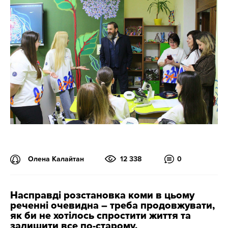
Олена Калайтан
12 338
0
Насправді розстановка коми в цьому
реченні очевидна – треба продовжувати,
як би не хотілось спростити життя та
залишити все по-старому.