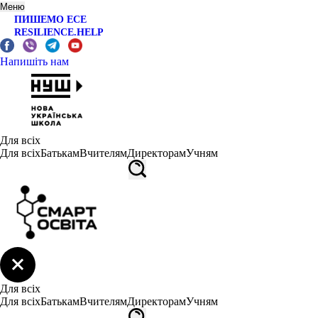
Меню
ПИШЕМО ЕСЕ
RESILIENCE.HELP
Напишіть нам
Для всіх
Для всіх
Батькам
Вчителям
Директорам
Учням
Для всіх
Для всіх
Батькам
Вчителям
Директорам
Учням