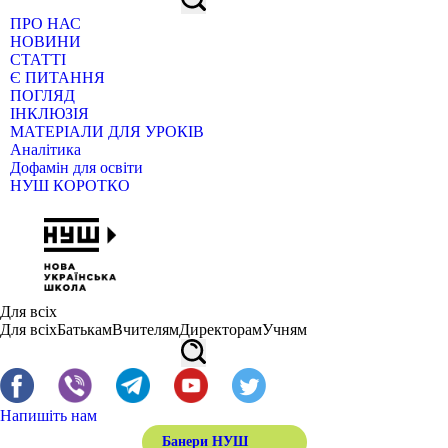
ПРО НАС
НОВИНИ
СТАТТІ
Є ПИТАННЯ
ПОГЛЯД
ІНКЛЮЗІЯ
МАТЕРІАЛИ ДЛЯ УРОКІВ
Аналітика
Дофамін для освіти
НУШ КОРОТКО
Для всіх
Для всіх
Батькам
Вчителям
Директорам
Учням
Напишіть нам
Банери НУШ