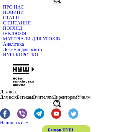
ПРО НАС
НОВИНИ
СТАТТІ
Є ПИТАННЯ
ПОГЛЯД
ІНКЛЮЗІЯ
МАТЕРІАЛИ ДЛЯ УРОКІВ
Аналітика
Дофамін для освіти
НУШ КОРОТКО
Для всіх
Для всіх
Батькам
Вчителям
Директорам
Учням
Напишіть нам
Банери НУШ