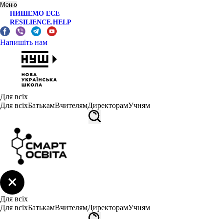
Меню
ПИШЕМО ЕСЕ
RESILIENCE.HELP
Напишіть нам
Для всіх
Для всіх
Батькам
Вчителям
Директорам
Учням
Для всіх
Для всіх
Батькам
Вчителям
Директорам
Учням