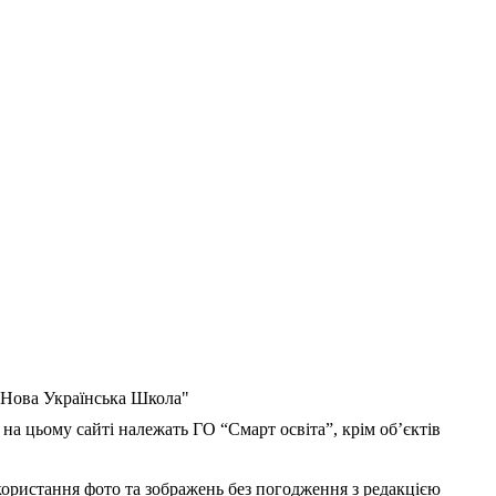
 "Нова Українська Школа"
 на цьому сайті належать ГО “Смарт освіта”, крім об’єктів
користання фото та зображень без погодження з редакцією