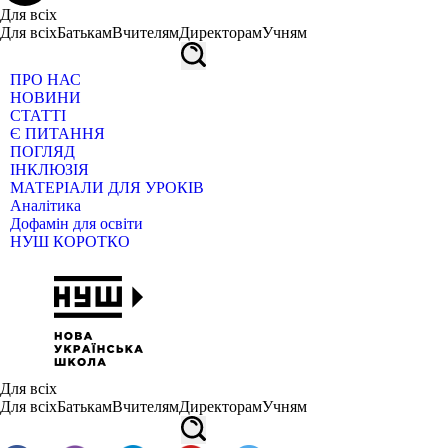
Для всіх
Для всіх
Батькам
Вчителям
Директорам
Учням
ПРО НАС
НОВИНИ
СТАТТІ
Є ПИТАННЯ
ПОГЛЯД
ІНКЛЮЗІЯ
МАТЕРІАЛИ ДЛЯ УРОКІВ
Аналітика
Дофамін для освіти
НУШ КОРОТКО
Для всіх
Для всіх
Батькам
Вчителям
Директорам
Учням