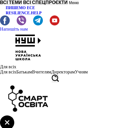
ВСІ ТЕМИ
ВСІ СПЕЦПРОЄКТИ
Меню
ПИШЕМО ЕСЕ
RESILIENCE.HELP
Напишіть нам
Для всіх
Для всіх
Батькам
Вчителям
Директорам
Учням