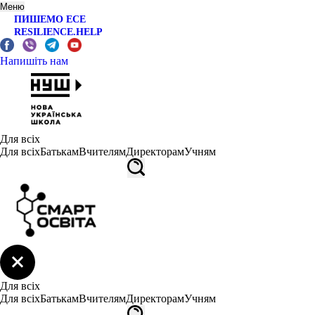
Меню
ПИШЕМО ЕСЕ
RESILIENCE.HELP
Напишіть нам
Для всіх
Для всіх
Батькам
Вчителям
Директорам
Учням
Для всіх
Для всіх
Батькам
Вчителям
Директорам
Учням