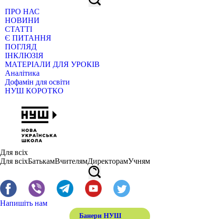
ПРО НАС
НОВИНИ
СТАТТІ
Є ПИТАННЯ
ПОГЛЯД
ІНКЛЮЗІЯ
МАТЕРІАЛИ ДЛЯ УРОКІВ
Аналітика
Дофамін для освіти
НУШ КОРОТКО
Для всіх
Для всіх
Батькам
Вчителям
Директорам
Учням
Напишіть нам
Банери НУШ