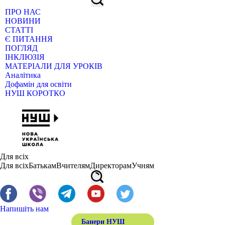
ПРО НАС
НОВИНИ
СТАТТІ
Є ПИТАННЯ
ПОГЛЯД
ІНКЛЮЗІЯ
МАТЕРІАЛИ ДЛЯ УРОКІВ
Аналітика
Дофамін для освіти
НУШ КОРОТКО
Для всіх
Для всіх
Батькам
Вчителям
Директорам
Учням
Напишіть нам
Банери НУШ