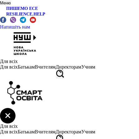
Меню
ПИШЕМО ЕСЕ
RESILIENCE.HELP
Напишіть нам
Для всіх
Для всіх
Батькам
Вчителям
Директорам
Учням
Для всіх
Для всіх
Батькам
Вчителям
Директорам
Учням