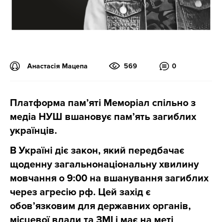
Анастасія Мацепа
569
0
Платформа пам’яті Меморіал спільно з
медіа НУШ вшановує пам’ять загиблих
українців.
В Україні діє закон, який передбачає
щоденну загальнонаціональну хвилину
мовчання о 9:00 на вшанування загиблих
через агресію рф. Цей захід є
обов’язковим для державних органів,
місцевої влади та ЗМІ і має на меті