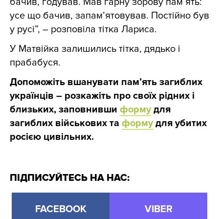
бачив, годував. Мав гарну зорову памʼять:
усе що бачив, запам’ятовував. Постійно був
у русі”, – розповіла тітка Лариса.
У Матвійка залишились тітка, дядько і
прабабуся.
Допоможіть вшанувати пам’ять загиблих
українців – розкажіть про своїх рідних і
близьких, заповнивши
форму
для
загиблих військових та
форму
для убитих
росією цивільних.
ПІДПИСУЙТЕСЬ НА НАС:
FACEBOOK
VIBER