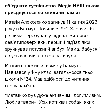
об’єднати суспільство. Медіа НУШ також
приєднується до хвилини пам’яті.
Матвій Алексєєнко загинув 11 квітня 2023
року в Бахмуті. Точилися бої. Хлопчик із
рідними перебував у підвалі житлової
дев’ятиповерхівки, перший під’їзд якої
зруйнував потужний вибух. Мама, бабуся і
дідусь хлопчика також загинули.
Матвій народився й жив у Бахмуті.
Навчався у 1-му класі загальноосвітньої
школи №24. Мав здібності до читання,
гарну пам’ять.
“Матвійко був дуже активним і допитливим.
Любив тварин. Усіх котиків і собак, яких