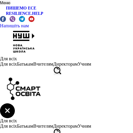
Меню
ПИШЕМО ЕСЕ
RESILIENCE.HELP
Напишіть нам
Для всіх
Для всіх
Батькам
Вчителям
Директорам
Учням
Для всіх
Для всіх
Батькам
Вчителям
Директорам
Учням