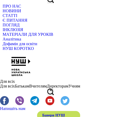
ПРО НАС
НОВИНИ
СТАТТІ
Є ПИТАННЯ
ПОГЛЯД
ІНКЛЮЗІЯ
МАТЕРІАЛИ ДЛЯ УРОКІВ
Аналітика
Дофамін для освіти
НУШ КОРОТКО
Для всіх
Для всіх
Батькам
Вчителям
Директорам
Учням
Напишіть нам
Банери НУШ