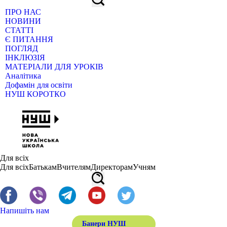
ПРО НАС
НОВИНИ
СТАТТІ
Є ПИТАННЯ
ПОГЛЯД
ІНКЛЮЗІЯ
МАТЕРІАЛИ ДЛЯ УРОКІВ
Аналітика
Дофамін для освіти
НУШ КОРОТКО
Для всіх
Для всіх
Батькам
Вчителям
Директорам
Учням
Напишіть нам
Банери НУШ