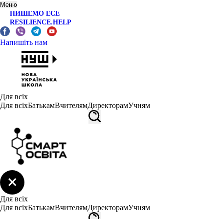
Меню
ПИШЕМО ЕСЕ
RESILIENCE.HELP
Напишіть нам
Для всіх
Для всіх
Батькам
Вчителям
Директорам
Учням
Для всіх
Для всіх
Батькам
Вчителям
Директорам
Учням