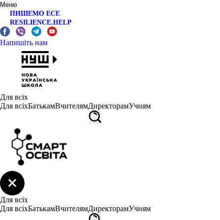
Меню
ПИШЕМО ЕСЕ
RESILIENCE.HELP
Напишіть нам
Для всіх
Для всіх
Батькам
Вчителям
Директорам
Учням
Для всіх
Для всіх
Батькам
Вчителям
Директорам
Учням