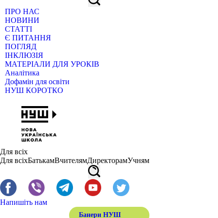
ПРО НАС
НОВИНИ
СТАТТІ
Є ПИТАННЯ
ПОГЛЯД
ІНКЛЮЗІЯ
МАТЕРІАЛИ ДЛЯ УРОКІВ
Аналітика
Дофамін для освіти
НУШ КОРОТКО
Для всіх
Для всіх
Батькам
Вчителям
Директорам
Учням
Напишіть нам
Банери НУШ