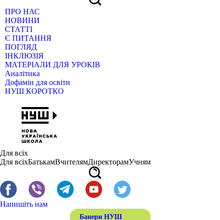
ПРО НАС
НОВИНИ
СТАТТІ
Є ПИТАННЯ
ПОГЛЯД
ІНКЛЮЗІЯ
МАТЕРІАЛИ ДЛЯ УРОКІВ
Аналітика
Дофамін для освіти
НУШ КОРОТКО
Для всіх
Для всіх
Батькам
Вчителям
Директорам
Учням
Напишіть нам
Банери НУШ