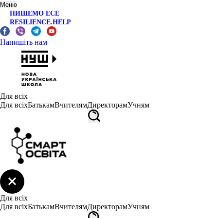
Меню
ПИШЕМО ЕСЕ
RESILIENCE.HELP
Напишіть нам
Для всіх
Для всіх
Батькам
Вчителям
Директорам
Учням
Для всіх
Для всіх
Батькам
Вчителям
Директорам
Учням