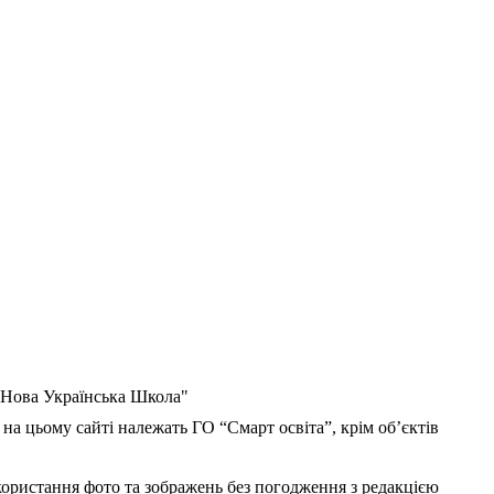
 "Нова Українська Школа"
 на цьому сайті належать ГО “Смарт освіта”, крім об’єктів
користання фото та зображень без погодження з редакцією