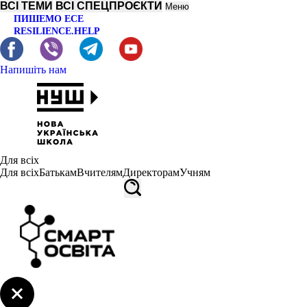
ВСІ ТЕМИ
ВСІ СПЕЦПРОЄКТИ
Меню
ПИШЕМО ЕСЕ
RESILIENCE.HELP
Напишіть нам
Для всіх
Для всіх
Батькам
Вчителям
Директорам
Учням