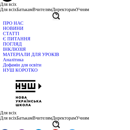
Для всіх
Для всіх
Батькам
Вчителям
Директорам
Учням
ПРО НАС
НОВИНИ
СТАТТІ
Є ПИТАННЯ
ПОГЛЯД
ІНКЛЮЗІЯ
МАТЕРІАЛИ ДЛЯ УРОКІВ
Аналітика
Дофамін для освіти
НУШ КОРОТКО
Для всіх
Для всіх
Батькам
Вчителям
Директорам
Учням