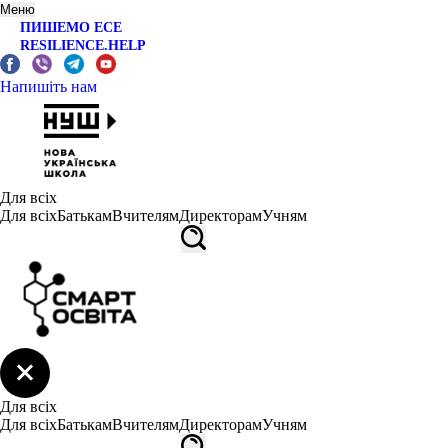
Меню
ПИШЕМО ЕСЕ
RESILIENCE.HELP
Напишіть нам
Для всіх
Для всіх
Батькам
Вчителям
Директорам
Учням
Для всіх
Для всіх
Батькам
Вчителям
Директорам
Учням