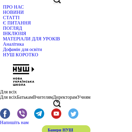
ПРО НАС
НОВИНИ
СТАТТІ
Є ПИТАННЯ
ПОГЛЯД
ІНКЛЮЗІЯ
МАТЕРІАЛИ ДЛЯ УРОКІВ
Аналітика
Дофамін для освіти
НУШ КОРОТКО
Для всіх
Для всіх
Батькам
Вчителям
Директорам
Учням
Напишіть нам
Банери НУШ