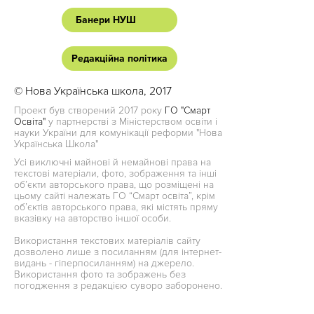
Банери НУШ
Редакційна політика
© Нова Українська школа, 2017
Проект був створений 2017 року
ГО "Смарт
Освіта"
у партнерстві з Міністерством освіти і
науки України для комунікації реформи "Нова
Українська Школа"
Усі виключні майнові й немайнові права на
текстові матеріали, фото, зображення та інші
об’єкти авторського права, що розміщені на
цьому сайті належать ГО “Смарт освіта”, крім
об’єктів авторського права, які містять пряму
вказівку на авторство іншої особи.
Використання текстових матеріалів сайту
дозволено лише з посиланням (для інтернет-
видань - гіперпосиланням) на джерело.
Використання фото та зображень без
погодження з редакцією суворо заборонено.